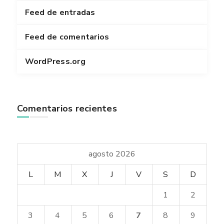
Feed de entradas
Feed de comentarios
WordPress.org
Comentarios recientes
agosto 2026
L
M
X
J
V
S
D
1
2
3
4
5
6
7
8
9